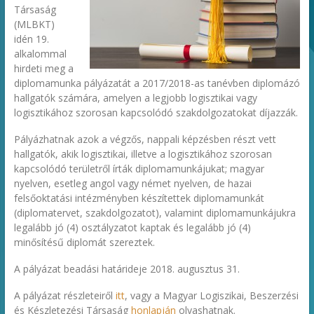
Társaság
(MLBKT)
idén 19.
alkalommal
hirdeti meg a
diplomamunka pályázatát a 2017/2018-as tanévben diplomázó
hallgatók számára, amelyen a legjobb logisztikai vagy
logisztikához szorosan kapcsolódó szakdolgozatokat díjazzák.
Pályázhatnak azok a végzős, nappali képzésben részt vett
hallgatók, akik logisztikai, illetve a logisztikához szorosan
kapcsolódó területről írták diplomamunkájukat; magyar
nyelven, esetleg angol vagy német nyelven, de hazai
felsőoktatási intézményben készítettek diplomamunkát
(diplomatervet, szakdolgozatot), valamint diplomamunkájukra
legalább jó (4) osztályzatot kaptak és legalább jó (4)
minősítésű diplomát szereztek.
A pályázat beadási határideje 2018. augusztus 31.
A pályázat részleteiről
itt
, vagy a Magyar Logiszikai, Beszerzési
és Készletezési Társaság
honlapján
olvashatnak.