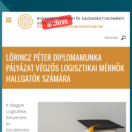
BUDAPESTI MŰSZAKI ÉS GAZDASÁGTUDOMÁNYI
EGYETEM
Közlekedésmérnöki és Járműmérnöki Kar
LŐRINCZ PÉTER DIPLOMAMUNKA
PÁLYÁZAT VÉGZŐS LOGISZTIKAI MÉRNÖK
HALLGATÓK SZÁMÁRA
A Magyar
Logisztikai,
Beszerzési
és
Készletezési