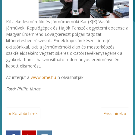
Közlekedésmérnöki és Járműmérnöki Kar (KJK) Vasúti
Járművek, Repülőgépek és Hajók Tanszék egyetemi docense a
Magyar Érdemrend Lovagkereszt polgári tagozat
kitüntetésben részesült. Ennek kapcsán készült interjú
oktatónkkal, akit a járműmérnöki alap és mesterképzés
szakfelelőseként végzett sikeres oktatói tevékenységének a
gyakorlatban is hasznosítható tudományos eredményeiért
kapott elismerést.
Az interjút a
www.bme.hu
-n olvashatják.
Fotó: Philip János
« Korábbi hírek
Friss hírek »