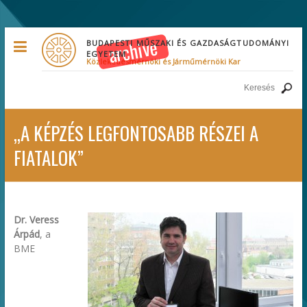
BUDAPESTI MŰSZAKI ÉS GAZDASÁGTUDOMÁNYI
EGYETEM
Közlekedésmérnöki és Járműmérnöki Kar
„A KÉPZÉS LEGFONTOSABB RÉSZEI A
FIATALOK”
Dr. Veress
Árpád
, a
BME