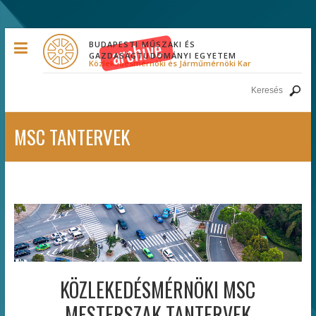
BUDAPESTI MŰSZAKI ÉS
GAZDASÁGTUDOMÁNYI EGYETEM
Közlekedésmérnöki és Járműmérnöki Kar
MSC TANTERVEK
KÖZLEKEDÉSMÉRNÖKI MSC
MESTERSZAK TANTERVEK