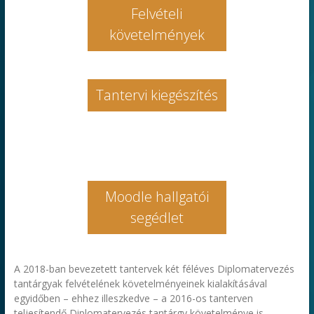
Felvételi
követelmények
Tantervi kiegészítés
Moodle hallgatói
segédlet
A 2018-ban bevezetett tantervek két féléves Diplomatervezés
tantárgyak felvételének követelményeinek kialakításával
egyidőben – ehhez illeszkedve – a 2016-os tanterven
teljesítendő Diplomatervezés tantárgy követelménye is