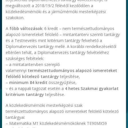
megváltozott a 2018/19/2 félévtől kezdődően a
közlekedésmérnöki és a járműmérnöki mesterképzési
szakokon.
A
főbb változások
: 6 kredit – nem természettudományos
alapozó ismereteket felölelő – mintantanterv szerinti tantárgy
és a Testnevelés mint kritérium tantárgy felvehető a
Diplomatervezés tantárgy mellé. A korábbi rendelkezésektől
eltérően tehát, a Diplomatervezés tantárgy felvételéhez
szükséges feltételek:
– a mintatantervben szereplő
valamennyi
természettudományos alapozó ismereteket
felölelő kötelező tantárgy
teljesítése,
–
minimum 84 kredit
összegyűjtése,
– és a nappali tagozat esetén a
4 hetes Szakmai gyakorlat
kritérium tantárgy
teljesítése.
A közlekedésmérnöki mesterképzési szak
természettudományos alapozó ismereteket felölelő kötelező
tantárgyai:
– Matematika M1 közlekedésmérnököknek TE90MX59