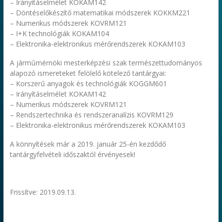
– Irányításelmélet KOKAM142
– Döntéselőkészítő matematikai módszerek KOKKM221
– Numerikus módszerek KOVRM121
– I+K technológiák KOKAM104
– Elektronika-elektronikus mérőrendszerek KOKAM103
A járműmérnöki mesterképzési szak természettudományos
alapozó ismereteket felölelő kötelező tantárgyai:
– Korszerű anyagok és technológiák KOGGM601
– Irányításelmélet KOKAM142
– Numerikus módszerek KOVRM121
– Rendszertechnika és rendszeranalízis KOVRM129
– Elektronika-elektronikus mérőrendszerek KOKAM103
A könnyítések már a 2019. január 25-én kezdődő
tantárgyfelvételi időszaktól érvényesek!
Frissítve: 2019.09.13.