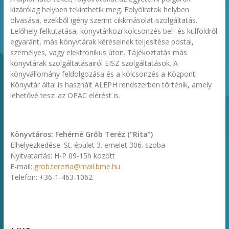
kizárólag helyben tekinthetik meg. Folyóiratok helyben
olvasása, ezekből igény szerint cikkmásolat-szolgáltatás.
Lelőhely felkutatása, könyvtárközi kölcsönzés bel- és külföldről
egyaránt, más könyvtárak kéréseinek teljesítése postai,
személyes, vagy elektronikus úton. Tájékoztatás más
könyvtárak szolgáltatásairól EISZ szolgáltatások. A
könyvállomány feldolgozása és a kölcsönzés a Központi
Könyvtár által is használt ALEPH rendszerben történik, amely
lehetővé teszi az OPAC elérést is.
Könyvtáros: Fehérné Grőb Teréz (“Rita”)
Elhelyezkedése: St. épület 3. emelet 306. szoba
Nyitvatartás: H-P 09-15h között
E-mail:
grob.terezia@mail.bme.hu
Telefon: +36-1-463-1062