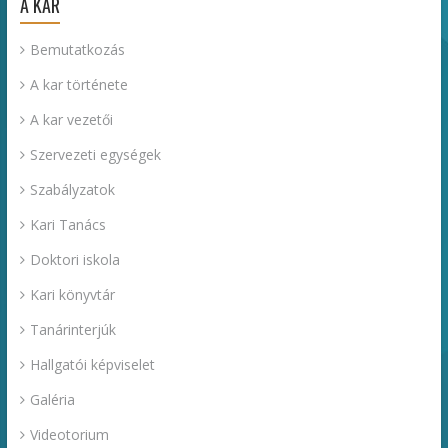
A KAR
Bemutatkozás
A kar története
A kar vezetői
Szervezeti egységek
Szabályzatok
Kari Tanács
Doktori iskola
Kari könyvtár
Tanárinterjúk
Hallgatói képviselet
Galéria
Videotorium