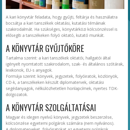
A kari könyvtár feladata, hogy gyűjti, feltárja és használatra
bocsátja a kari tanszékek oktatási, kutatási témáinak
szakirodalmát. Ha szükséges, könyvtárközi kölcsönzéssel is
elősegíti a tanszékeken folyó oktató, kutató munkát.
A KÖNYVTÁR GYŰJTŐKÖRE
Tartalma szerint: a kari tanszékek oktatói, hallgatói által
igényelt nyomtatott szakirodalom, szak- és általános szótárak,
lexikonok, EU-s anyagok.
Formája szerint: könyvek, jegyzetek, folyóiratok, közlönyök,
CD-k, a tanszékeken készült diplomatervek, oktatási
segédanyagok, nélkülözhetetlen honlapcímek, nyertes TDK-
dolgozatok.
A KÖNYVTÁR SZOLGÁLTATÁSAI
Magyar és idegen nyelvű könyvek, jegyzetek beszerzése,
kölcsönzése egyetemi polgárok számára (nem nyilvános).
A diplomaterveket, folyóiratokat az egyetemi polgárok