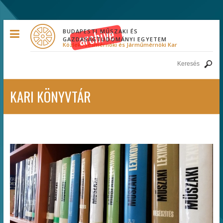
BUDAPESTI MŰSZAKI ÉS
GAZDASÁGTUDOMÁNYI EGYETEM
Közlekedésmérnöki és Járműmérnöki Kar
KARI KÖNYVTÁR