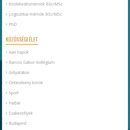
Közlekedésmérnök BSc/MSc
Logisztikai mérnök BSc/MSc
PhD
KÖZÖSSÉGI ÉLET
Kari napok
Baross Gábor Kollégium
Gólyatábor
Öntevékeny körök
Sport
HaBár
Szakestélyek
Budapest