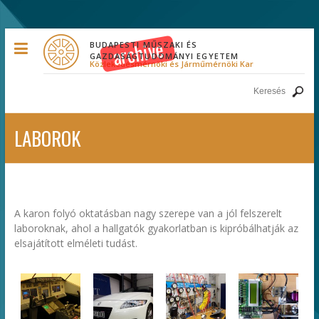
BUDAPESTI MŰSZAKI ÉS
GAZDASÁGTUDOMÁNYI EGYETEM
Közlekedésmérnöki és Járműmérnöki Kar
LABOROK
A karon folyó oktatásban nagy szerepe van a jól felszerelt
laboroknak, ahol a hallgatók gyakorlatban is kipróbálhatják az
elsajátított elméleti tudást.