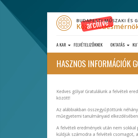
BUDAPESTI MŰSZAKI ÉS
Közlekedésmérnök
A KAR
FELVÉTELIZŐKNEK
OKTATÁS
KU
HASZNOS INFORMÁCIÓK G
Kedves gólya! Gratulálunk a felvételi e
között!
Az alábbiakban összegyűjtöttünk néhány 
műegyetemi tanulmányaid elkezdésében
A felvételi eredmények után nem sokkal
küldjük számodra a felvételi csomagot, 