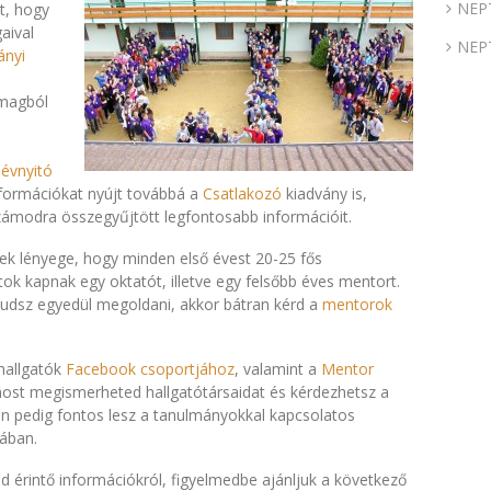
NEP
t, hogy
aival
NEP
ányi
omagból
névnyitó
információkat nyújt továbbá a
Csatlakozó
kiadvány is,
zámodra összegyűjtött legfontosabb információit.
k lényege, hogy minden első évest 20-25 fős
ok kapnak egy oktatót, illetve egy felsőbb éves mentort.
udsz egyedül megoldani, akkor bátran kérd a
mentorok
 hallgatók
Facebook csoportjához
, valamint a
Mentor
ost megismerheted hallgatótársaidat és kérdezhetsz a
n pedig fontos lesz a tanulmányokkal kapcsolatos
ában.
 érintő információkról, figyelmedbe ajánljuk a következő