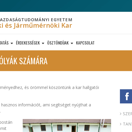
 GAZDASÁGTUDOMÁNYI EGYETEM
i és Járműmérnöki Kar
TATÁS
ÉRDEKESSÉGEK
ÖSZTÖNDÍJAK
KAPCSOLAT
ÓLYÁK SZÁMÁRA
redményedhez, és örömmel köszöntünk a kar hallgatói
hasznos információt, ami segítséget nyújthat a
.
SZE
 postán
TAN
amit