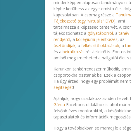
mindenképpen alaposan tanulmányozz á
képbe kerülhess az egyetemista élet dolg
kapcsolatban. A csomag része a
Tanulm
Tájékoztató (egy “virtuális” DVD
), ami
tartalmazza a képzésed tantervét. A cs
tájékozódhatsz a
gólyatáborról
, a
tanév
rendjéről
, a
kollégiumi jelentkezés
, az
ösztöndíjak
, a
felkészítő oktatások
, a
ta
és a
beiratkozás
részleteiről is. Fontos 
amiből megismerheted a hallgatói élet s
Karunkon tankörrendszer működik, amine
csoportokba osztanak be. Ezek a csoport
Ha úgy érzed, hogy egy problémát nem t
segítségét
!
Ajánljuk, hogy csatlakozz az idén felvett
Gárda
Facebook oldalához is ahol már m
felsőbb éves mentoroktól, a későbbiekbe
tapasztalatok és információk megosztás
Hogy a továbbiakban se maradj le a téged