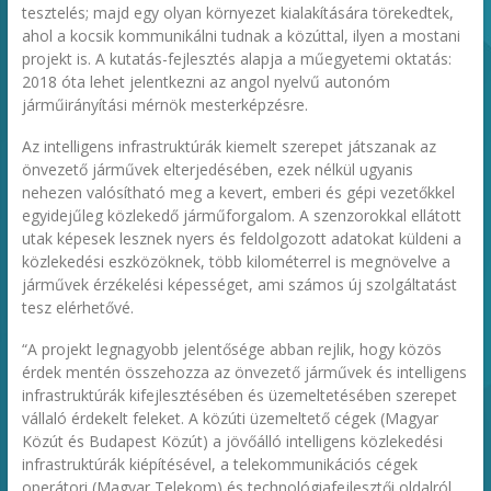
tesztelés; majd egy olyan környezet kialakítására törekedtek,
ahol a kocsik kommunikálni tudnak a közúttal, ilyen a mostani
projekt is. A kutatás-fejlesztés alapja a műegyetemi oktatás:
2018 óta lehet jelentkezni az angol nyelvű autonóm
járműirányítási mérnök mesterképzésre.
Az intelligens infrastruktúrák kiemelt szerepet játszanak az
önvezető járművek elterjedésében, ezek nélkül ugyanis
nehezen valósítható meg a kevert, emberi és gépi vezetőkkel
egyidejűleg közlekedő járműforgalom. A szenzorokkal ellátott
utak képesek lesznek nyers és feldolgozott adatokat küldeni a
közlekedési eszközöknek, több kilométerrel is megnövelve a
járművek érzékelési képességet, ami számos új szolgáltatást
tesz elérhetővé.
“A projekt legnagyobb jelentősége abban rejlik, hogy közös
érdek mentén összehozza az önvezető járművek és intelligens
infrastruktúrák kifejlesztésében és üzemeltetésében szerepet
vállaló érdekelt feleket. A közúti üzemeltető cégek (Magyar
Közút és Budapest Közút) a jövőálló intelligens közlekedési
infrastruktúrák kiépítésével, a telekommunikációs cégek
operátori (Magyar Telekom) és technológiafejlesztői oldalról