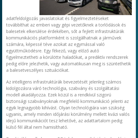
adatfeldolgozás javaslatokat és figyelmeztetéseket
továbbíthat az emberi vagy gépi vezetőknek a torlódások és
balesetek elkerülése érdekében, sőt a fejlett infrastruktúrák
kommunikációs platformként is szolgálhatnak a járművek
számára, képessé téve azokat az egymással való
együttműködésre. Egy fékező, vagy előző autó
figyelmeztetheti a körülötte haladókat, a prediktív rendszerek
pedig előre jelezhetik, vagy automatikusan meg is szüntethetik
a balesetveszélyes szituációkat.
Az intelligens infrastruktúrák bevezetését jelenleg számos
kidolgozásra váró technológia, szabvány és szolgáltatási
modell akadályozza. Ezek közül is a rendkívül szigorú
biztonsági szabványoknak megfelelő kommunikáció jelenti az
egyik legnagyobb kihívást. Olyan technológiára van szükség
ugyanis, amely minden időjárási körülmény mellett kvázi valós
idejű kommunikációt tesz lehetővé, az adattartalom pedig
külső fél által nem hamisítható.