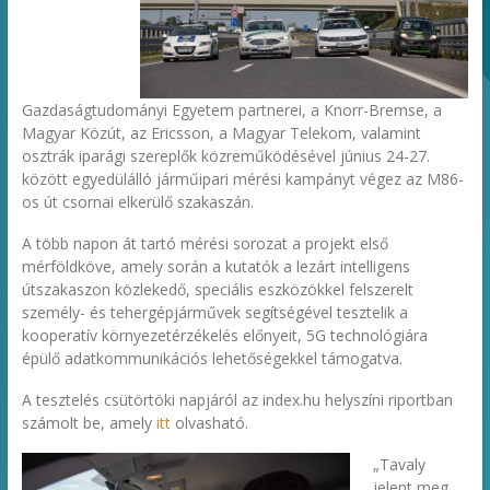
Gazdaságtudományi Egyetem partnerei, a Knorr-Bremse, a
Magyar Közút, az Ericsson, a Magyar Telekom, valamint
osztrák iparági szereplők közreműködésével június 24-27.
között egyedülálló járműipari mérési kampányt végez az M86-
os út csornai elkerülő szakaszán.
A több napon át tartó mérési sorozat a projekt első
mérföldköve, amely során a kutatók a lezárt intelligens
útszakaszon közlekedő, speciális eszközökkel felszerelt
személy- és tehergépjárművek segítségével tesztelik a
kooperatív környezetérzékelés előnyeit, 5G technológiára
épülő adatkommunikációs lehetőségekkel támogatva.
A tesztelés csütörtöki napjáról az index.hu helyszíni riportban
számolt be, amely
itt
olvasható.
„Tavaly
jelent meg