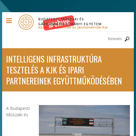
BUDAPESTI MŰSZAKI ÉS
GAZDASÁGTUDOMÁNYI EGYETEM
Közlekedésmérnöki és Járműmérnöki Kar
INTELLIGENS INFRASTRUKTÚRA
TESZTELÉS A KJK ÉS IPARI
PARTNEREINEK EGYÜTTMŰKÖDÉSÉBEN
A Budapesti
Műszaki és