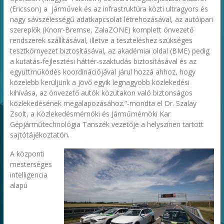
(Ericsson) a járművek és az infrastruktúra közti ultragyors és
nagy sávszélességű adatkapcsolat létrehozásával, az autóipari
szereplők (Knorr-Bremse, ZalaZONE) komplett önvezető
rendszerek szállításával, illetve a teszteléshez szükséges
tesztkörnyezet biztosításával, az akadémiai oldal (BME) pedig
a kutatás-fejlesztési háttér-szaktudás biztosításával és az
együttműködés koordinációjával járul hozzá ahhoz, hogy
közelebb kerüljünk a jövő egyik legnagyobb közlekedési
kihívása, az önvezető autók közutakon való biztonságos
közlekedésének megalapozásához.”-mondta el Dr. Szalay
Zsolt, a Közlekedésmérnöki és Járműmérnöki Kar
Gépjárműtechnológia Tanszék vezetője a helyszínen tartott
sajtótájékoztatón.
A központi
mesterséges
intelligencia
alapú