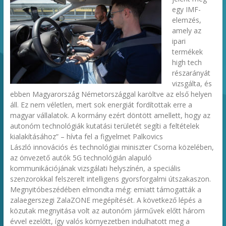
egy IMF-
elemzés,
amely az
ipari
termékek
high tech
részarányát
vizsgálta, és
ebben Magyarország Németországgal karöltve az első helyen
áll. Ez nem véletlen, mert sok energiát fordítottak erre a
magyar vállalatok. A kormány ezért döntött amellett, hogy az
autonóm technológiák kutatási területét segíti a feltételek
kialakításához” – hívta fel a figyelmet Palkovics
László innovációs és technológiai miniszter Csorna közelében,
az önvezető autók 5G technológián alapuló
kommunikációjának vizsgálati helyszínén, a speciális
szenzorokkal felszerelt intelligens gyorsforgalmi útszakaszon.
Megnyitóbeszédében elmondta még: emiatt támogatták a
zalaegerszegi ZalaZONE megépítését. A következő lépés a
közutak megnyitása volt az autonóm járművek előtt három
évvel ezelőtt, így valós környezetben indulhatott meg a