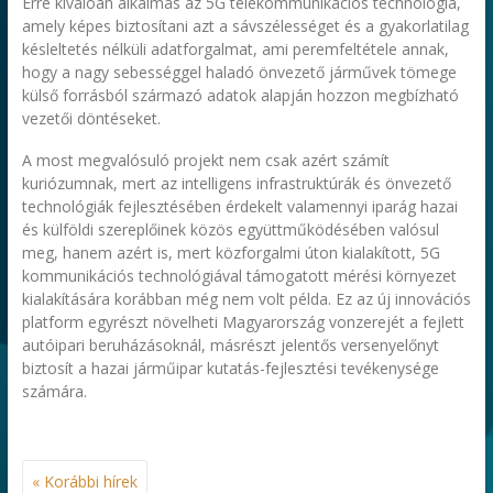
Erre kiválóan alkalmas az 5G telekommunikációs technológia,
amely képes biztosítani azt a sávszélességet és a gyakorlatilag
késleltetés nélküli adatforgalmat, ami peremfeltétele annak,
hogy a nagy sebességgel haladó önvezető járművek tömege
külső forrásból származó adatok alapján hozzon megbízható
vezetői döntéseket.
A most megvalósuló projekt nem csak azért számít
kuriózumnak, mert az intelligens infrastruktúrák és önvezető
technológiák fejlesztésében érdekelt valamennyi iparág hazai
és külföldi szereplőinek közös együttműködésében valósul
meg, hanem azért is, mert közforgalmi úton kialakított, 5G
kommunikációs technológiával támogatott mérési környezet
kialakítására korábban még nem volt példa. Ez az új innovációs
platform egyrészt növelheti Magyarország vonzerejét a fejlett
autóipari beruházásoknál, másrészt jelentős versenyelőnyt
biztosít a hazai járműipar kutatás-fejlesztési tevékenysége
számára.
« Korábbi hírek